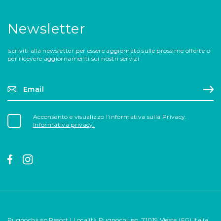
Newsletter
Iscriviti alla newsletter per essere aggiornato sulle prossime offerte o
per ricevere aggiornamenti sui nostri servizi
Email*
Reg
Acconsento e visualizzo l’informativa sulla Privacy.
Informativa privacy.
Pugnochiuso Resort | Località Pugnochiuso, 71019 Vieste (FG) Italia