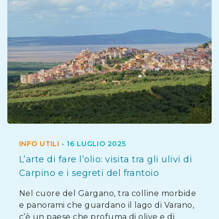
INFO UTILI
-
16 LUGLIO 2025
L’arte di fare l’olio: visita tra gli ulivi di
Carpino e i segreti del frantoio
Nel cuore del Gargano, tra colline morbide
e panorami che guardano il lago di Varano,
c’è un paese che profuma di olive e di