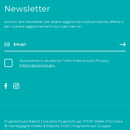
Newsletter
Iscriviti alla newsletter per essere aggiornato sulle prossime offerte o
per ricevere aggiornamenti sui nostri servizi
Email*
Reg
Acconsento e visualizzo l’informativa sulla Privacy.
Informativa privacy.
Pugnochiuso Resort | Località Pugnochiuso, 71019 Vieste (FG) Italia
© Marcegaglia Hotels & Resorts 2026 | Pugnochiuso Gruppo