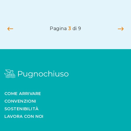
Navigazione articoli
Precedente
Pr
Pagina
3
di 9
COME ARRIVARE
CONVENZIONI
SOSTENIBILITÀ
LAVORA CON NOI