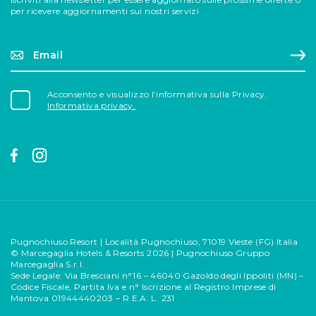
per ricevere aggiornamenti sui nostri servizi
Email*
Reg
Acconsento e visualizzo l’informativa sulla Privacy.
Informativa privacy.
Pugnochiuso Resort | Località Pugnochiuso, 71019 Vieste (FG) Italia
© Marcegaglia Hotels & Resorts 2026 | Pugnochiuso Gruppo
Marcegaglia S.r.l.
Sede Legale: Via Bresciani n°16 – 46040 Gazoldo degli Ippoliti (MN) –
Codice Fiscale, Partita Iva e n° Iscrizione al Registro Imprese di
Mantova 01944440203 – R.E.A.
L. 231