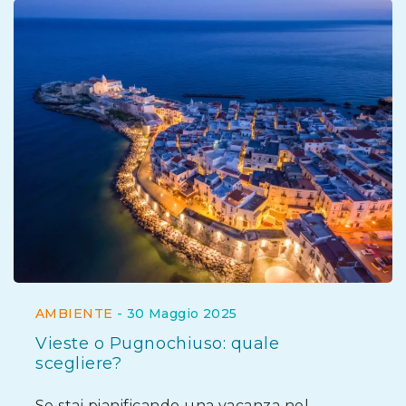
AMBIENTE
-
30 Maggio 2025
Vieste o Pugnochiuso: quale
scegliere?
Se stai pianificando una vacanza nel