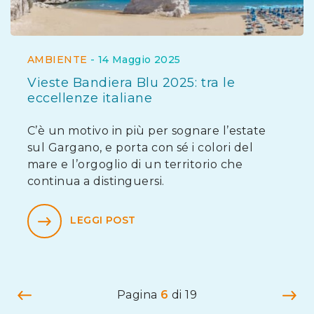
AMBIENTE
-
14 Maggio 2025
Vieste Bandiera Blu 2025: tra le
eccellenze italiane
C’è un motivo in più per sognare l’estate
sul Gargano, e porta con sé i colori del
mare e l’orgoglio di un territorio che
continua a distinguersi.
LEGGI POST
Navigazione articoli
Precedente
Pr
Pagina
6
di 19