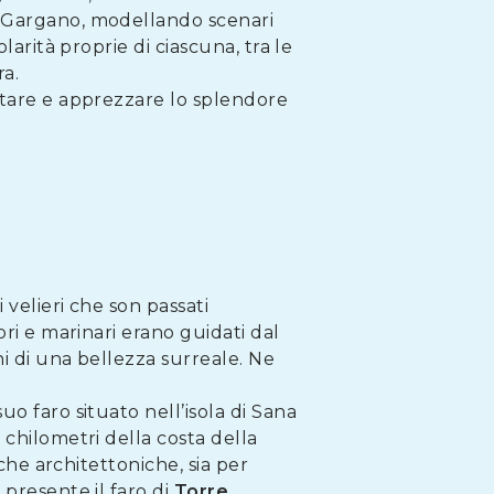
l Gargano, modellando scenari
larità proprie di ciascuna, tra le
ra.
itare e apprezzare lo splendore
velieri che son passati
ori e marinari erano guidati dal
i di una bellezza surreale. Ne
 suo faro situato nell’isola di Sana
 chilometri della costa della
iche architettoniche, sia per
 presente il faro di
Torre