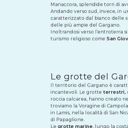
Manaccora, splendide torri di av
Andando verso sud, invece, in una
caratterizzato dal bianco delle su
delle più ampie del Gargano.
Inoltrandosi verso l’entroterra s
turismo religioso come
San
Giov
Le grotte del Ga
Il territorio del Gargano è cara
incantevoli. Le grotte
terrestri,
roccia calcarea, hanno creato nei
troviamo la Voragine di Campola
in Lamis, nella località di San 
di Papaglione.
Le
grotte
marine
, lungo la cost