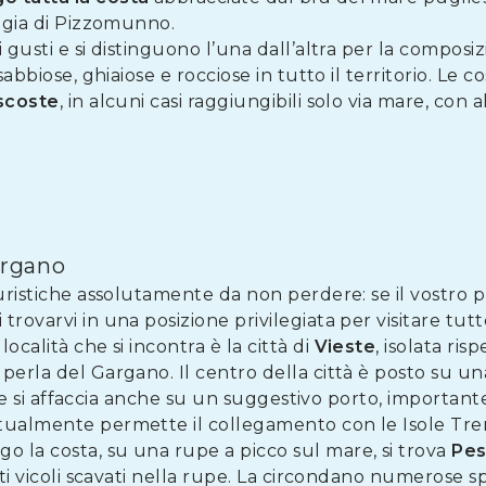
aggia di Pizzomunno.
 gusti e si distinguono l’una dall’altra per la composi
sabbiose, ghiaiose e rocciose in tutto il territorio. Le
scoste
, in alcuni casi raggiungibili solo via mare, con a
Gargano
turistiche assolutamente da non perdere: se il vostro 
trovarvi in una posizione privilegiata per visitare tutte
ocalità che si incontra è la città di
Vieste
, isolata ris
perla del Gargano. Il centro della città è posto su un
ieste si affaccia anche su un suggestivo porto, importan
tualmente permette il collegamento con le Isole Trem
 la costa, su una rupe a picco sul mare, si trova
Pes
tti vicoli scavati nella rupe. La circondano numerose spi