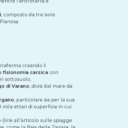
mentre l’entroterra è
i
, composto da tre isole
 Pianosa.
terraferma creando il
la
fisionomia
carsica
con
el sottosuolo.
o di Varano
, divisi dal mare da
rgano
, particolare sia per la sua
ila ettari di superficie in cui
e
(link all’articolo sulle spiagge
e, come la Baia delle Zagare, la