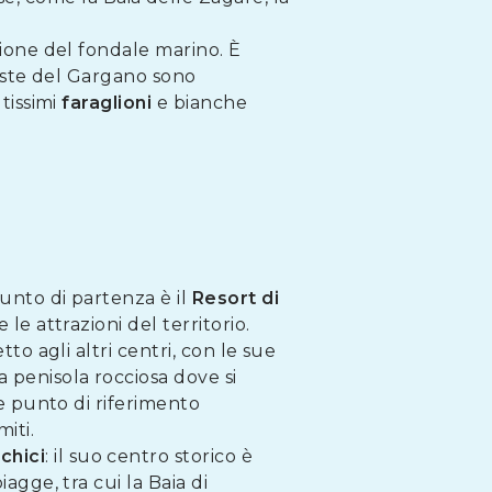
zione del fondale marino. È
 coste del Gargano sono
ltissimi
faraglioni
e bianche
punto di partenza è il
Resort
di
 le attrazioni del territorio.
petto agli altri centri, con le sue
a penisola rocciosa dove si
te punto di riferimento
iti.
chici
: il suo centro storico è
agge, tra cui la Baia di