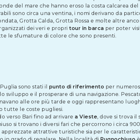
e onde del mare che hanno eroso la costa calcarea de
abili sono circa una ventina, i nomi derivano da partico
fondata, Grotta Calda, Grotta Rossa e molte altre anco
ganizzati dei veri e propri
tour
in
barca
per poter vis
tte le sfumature di colore che sono presenti.
Puglia sono stati il
punto
di riferimento
per numerosi 
lo sviluppo e il prosperare di una navigazione. Pescat
ornavano alle ore più tarde e oggi rappresentano luogh
o tutte le coste pugliesi.
 verso Bari fino ad arrivare
a Vieste
, dove si trova il
o si trovano i diversi fari che percorrono i circa 900
 apprezzate attrattive turistiche sia per le caratterist
 in grado di regalare. Nella località di
Pugnochiuso
è