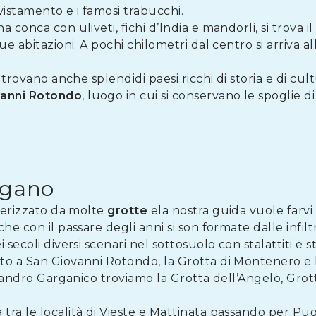
vistamento e i famosi trabucchi.
 conca con uliveti, fichi d’India e mandorli, si trova i
e abitazioni. A pochi chilometri dal centro si arriva al
i trovano anche splendidi paesi ricchi di storia e di cul
anni
Rotondo
, luogo in cui si conservano le spoglie d
rgano
tterizzato da molte
grotte
ela nostra guida vuole farv
che con il passare degli anni si son formate dalle infiltr
 secoli diversi scenari nel sottosuolo con stalattiti e s
to a San Giovanni Rotondo, la Grotta di Montenero e 
Nicandro Garganico troviamo la Grotta dell’Angelo, Grot
a tra le località di Vieste e Mattinata passando per Pu