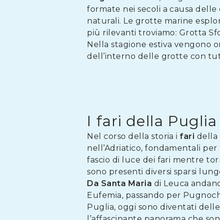
formate nei secoli a causa dell
naturali. Le grotte marine esplor
più rilevanti troviamo: Grotta S
Nella stagione estiva vengono or
dell’interno delle grotte con tu
I fari della Puglia
Nel corso della storia i
fari
della 
nell’Adriatico, fondamentali per 
fascio di luce dei fari mentre t
sono presenti diversi sparsi lung
Da Santa Maria
di Leuca andando
Eufemia, passando per Pugnochius
Puglia, oggi sono diventati delle
l’affascinante panorama che sono