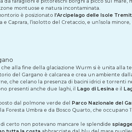
 da faraglioni e pittoreschi borghi a picco sul mare, 
, zone montuose e natura incontaminata.
montorio è posizionato
l’Arcipelago delle Isole Tremit
e Caprara, l’isolotto del Cretaccio, e un’isola minore,
rgano
a che alla fine della glaciazione Wurm si è unita alla 
itorio del Gargano è calcarea e crea un ambiente dal
e, che celano la presenza di bacini idrici e torrenti n
no presenti anche due laghi, il
Lago di Lesina
e il
Lag
mposto dal polmone verde del
Parco
Nazionale
del
Ga
lla Foresta Umbra e da Bosco Quarto, che occupano 11 m
, di certo non potevano mancare le splendide
spiagg
go
tutta
la
costa
abbracciate dal blu del mare puglies