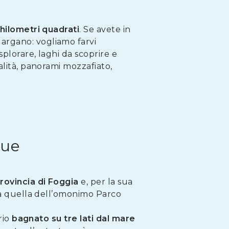
chilometri quadrati
. Se avete in
argano: vogliamo farvi
splorare, laghi da scoprire e
alità, panorami mozzafiato,
sue
rovincia di Foggia
e, per la sua
e a quella dell’omonimo Parco
rio
bagnato su tre lati dal mare