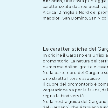
Adriatico
, una costa punteggiata
caratterizzato da aree boschive
A circa 12 miglia a Nord del pro
maggiori, San Domino, San Nicola 
Le caratteristiche del Ga
In origine il Gargano era un’isol
promontorio. La natura del terr
numerose doline, grotte e cavern
Nella parte nord del Gargano so
uno stretto litorale sabbioso.
Il cuore del promontorio è co
vegetazione sia per la fauna, da
regna la biodiversità.
Nella nostra guida del Gargano
del Gargano) che si trovano
lun