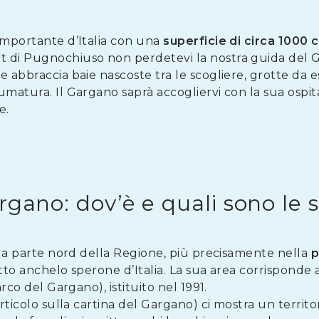
 importante d’Italia con una
superficie di circa 1000 
 di Pugnochiuso non perdetevi la nostra guida del G
 abbraccia baie nascoste tra le scogliere, grotte da e
umatura. Il Gargano saprà accogliervi con la sua ospit
e.
rgano: dov’è e quali sono le 
ella parte nord della Regione, più precisamente nella
p
etto anchelo sperone d’Italia. La sua area corrispond
arco del Gargano), istituito nel 1991.
articolo sulla cartina del Gargano) ci mostra un territo