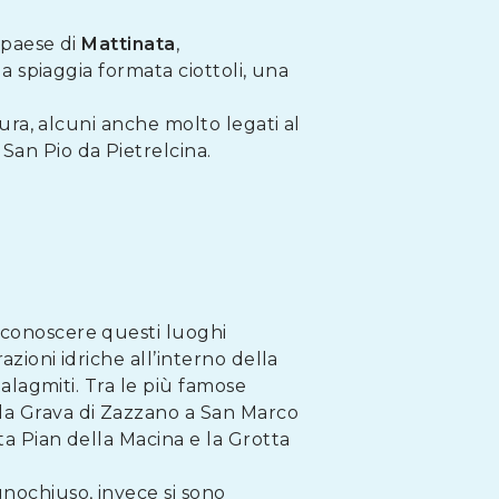
l paese di
Mattinata
,
la spiaggia formata ciottoli, una
tura, alcuni anche molto legati al
i San Pio da Pietrelcina.
i conoscere questi luoghi
azioni idriche all’interno della
talagmiti. Tra le più famose
la Grava di Zazzano a San Marco
ta Pian della Macina e la Grotta
gnochiuso, invece si sono