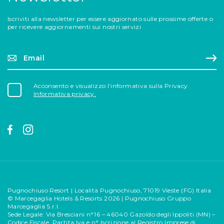
Iscriviti alla newsletter per essere aggiornato sulle prossime offerte o
per ricevere aggiornamenti sui nostri servizi
Email*
Reg
Acconsento e visualizzo l’informativa sulla Privacy.
Informativa privacy.
Pugnochiuso Resort | Località Pugnochiuso, 71019 Vieste (FG) Italia
© Marcegaglia Hotels & Resorts 2026 | Pugnochiuso Gruppo
Marcegaglia S.r.l.
Sede Legale: Via Bresciani n°16 – 46040 Gazoldo degli Ippoliti (MN) –
Codice Fiscale, Partita Iva e n° Iscrizione al Registro Imprese di