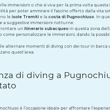
elle immersioni o che si viva per la prima volta questa
ilità per poter ammirare il fascino offerto dalla vita s
sono le
isole Tremiti
e la
costa di Pugnochiuso
. In que
are a suggestive immersioni notturne.
ffrontare un
itinerario subacqueo
in questa zona della
 come personalizzare le immersioni, dando la possibili
bile alternare momenti di diving con dei tour in barca 
zzano quest’area.
enza di diving a Pugnochius
tato
chiuso è l’occasione ideale per affrontare l’esperien