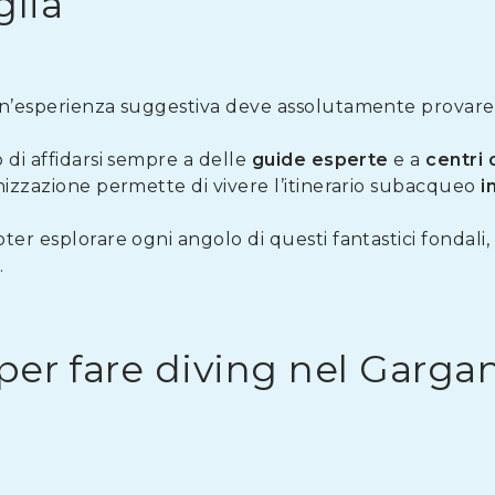
glia
un’esperienza suggestiva deve assolutamente provare 
 di affidarsi sempre a delle
guide esperte
e a
centri 
nizzazione permette di vivere l’itinerario subacqueo
i
ter esplorare ogni angolo di questi fantastici fondali
.
i per fare diving nel Garga