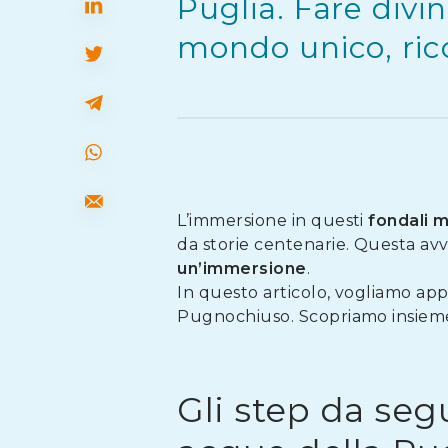
Puglia. Fare divi
mondo unico, ricc
L’immersione in questi
fondali m
da storie centenarie. Questa avve
un’immersione
.
In questo articolo, vogliamo appr
Pugnochiuso. Scopriamo insieme, 
Gli step da seg