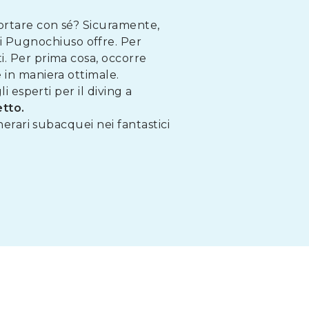
portare con sé? Sicuramente,
di Pugnochiuso offre. Per
i. Per prima cosa, occorre
 in maniera ottimale.
i esperti per il diving a
etto.
nerari subacquei nei fantastici