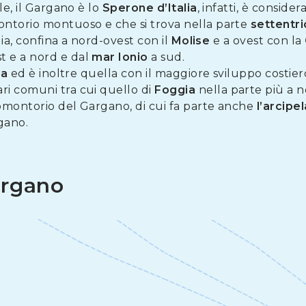
ale, il Gargano è lo
Sperone d’Italia
, infatti, è conside
ontorio montuoso e che si trova nella parte
settentri
lia, confina a nord-ovest con il
Molise
e a ovest con la
t e a nord e dal
mar Ionio
a sud.
ia
ed è inoltre quella con il maggiore sviluppo costiero
ri comuni tra cui quello di
Foggia
nella parte più a n
romontorio del Gargano, di cui fa parte anche
l’arcipe
gano.
argano