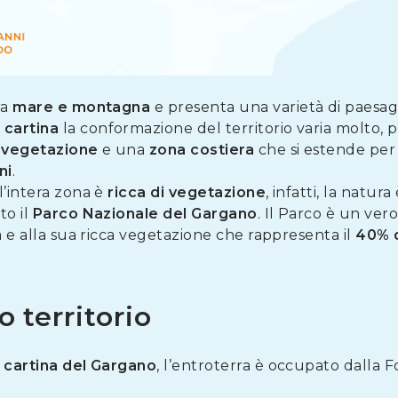
ra
mare e montagna
e presenta una varietà di paesag
a
cartina
la conformazione del territorio varia molto
i
vegetazione
e una
zona costiera
che si estende per
ni
.
 l’intera zona è
ricca di vegetazione
, infatti, la natur
to il
Parco Nazionale del Gargano
. Il Parco è un ver
a e alla sua ricca vegetazione che rappresenta il
40% d
o territorio
a
cartina del Gargano
, l’entroterra è occupato dalla F