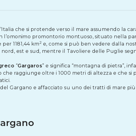
’Italia che si protende verso il mare assumendo la cara
 con l’omonimo promontorio montuoso, situato nella pa
2
e per 1181,44 km
e, come si può ben vedere dalla nos
 nord, est e sud, mentre il Tavoliere delle Puglie segna
 greco
“
Gargaros
” e significa “montagna di pietra”, infa
che raggiunge oltre i 1000 metri di altezza e che si p
tici.
l Gargano e affacciato su uno dei tratti di mare più s
 Gargano