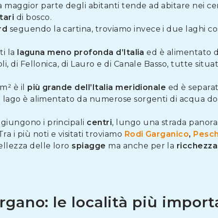
maggior parte degli abitanti tende ad abitare nei cent
tari
di bosco.
rd
seguendo la cartina, troviamo invece i due laghi cos
ti la
laguna meno profonda d’Italia
ed è alimentato d
oli, di Fellonica, di Lauro e di Canale Basso, tutte situ
km² è il
più grande dell’Italia meridionale
ed è separat
 Il lago è alimentato da numerose sorgenti di acqua d
ggiungono i principali
centri
, lungo una strada panora
ra i più noti e visitati troviamo
Rodi Garganico
,
Pesch
bellezza delle loro
spiagge
ma anche per la
ricchezza
gano: le località più import