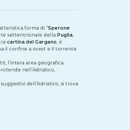
tteristica forma di “
Sperone
rte settentrionale della
Puglia
,
tra
cartina del Gargano
, è
 il confine a ovest e il torrente
tti, l’intera area geografica
rotende nell’Adriatico,
uggestivi dell’Adriatico, si trova