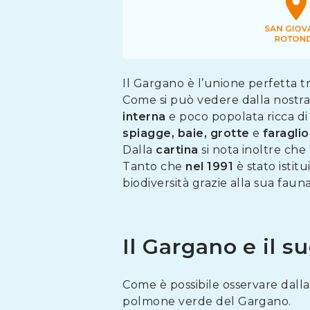
Il Gargano è l’unione perfetta t
Come si può vedere dalla nostr
interna
e poco popolata ricca d
spiagge, baie, grotte
e
faraglio
Dalla
cartina
si nota inoltre che
Tanto che
nel
1991
è stato istitui
biodiversità grazie alla sua faun
Il Gargano e il su
Come è possibile osservare dall
polmone verde del Gargano.