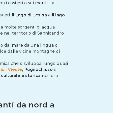
ri costieri o sui monti. La
tieri:
il Lago di Lesina
e
il lago
a molte sorgenti di acqua
ate nel territorio di Sannicandro
o dal mare da una lingua di
olce dalle vicine montagne di
mica che si sviluppa lungo quasi
ici
,
Vieste
, Pugnochiuso
e
 culturale e storica
nei loro
anti da nord a