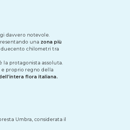
gi davvero notevole.
, presentando una
zona più
 duecento chilometri tra
a è la protagonista assoluta.
o e proprio regno della
ell’intera flora italiana.
oresta Umbra, considerata il