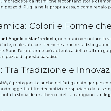
a
, impreziosite da ricami che raccontano storie di amo
 un pezzo di Puglia nella propria casa, o come regalo p
ramica: Colori e Forme ch
ant’Angelo
o
Manfredonia
, non puoi non notare la vi
rte, realizzate con tecniche antiche, si distinguono per
mare. Sono l’espressione più autentica della cultura g
un pezzo di questo paradiso.
o: Tra Tradizione e Innova
ità,
è protagonista anche nell’artigianato garganico. Gl
eando oggetti utili e decorativi che spaziano dalle sempl
conta la storia di un albero e del suo artigiano, un
leg