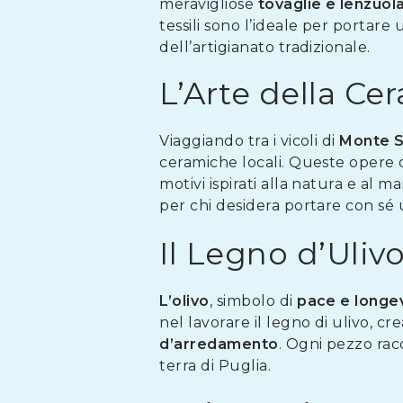
meravigliose
tovaglie e lenzuol
tessili sono l’ideale per portare
dell’artigianato tradizionale.
L’Arte della Ce
Viaggiando tra i vicoli di
Monte S
ceramiche locali. Queste opere d’a
motivi ispirati alla natura e al 
per chi desidera portare con sé 
Il Legno d’Uliv
L’olivo
, simbolo di
pace e longev
nel lavorare il legno di ulivo, cr
d’arredamento
. Ogni pezzo rac
terra di Puglia.