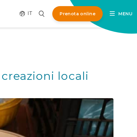
Cambia lingua
Cerca
IT
Prenota online
MENU
creazioni locali