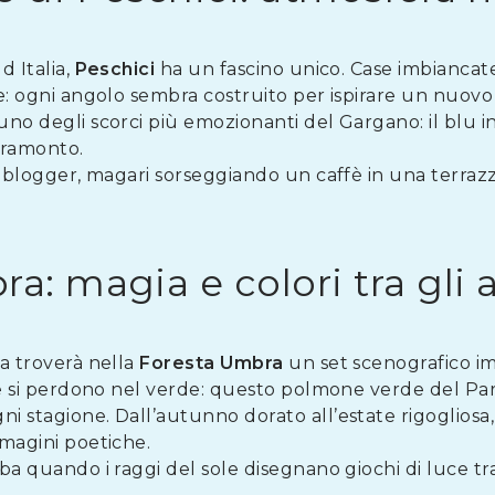
d Italia,
Peschici
ha un fascino unico. Case imbiancate a
are: ogni angolo sembra costruito per ispirare un nuovo
 uno degli scorci più emozionanti del Gargano: il blu in
 tramonto.
vel blogger, magari sorseggiando un caffè in una terra
a: magia e colori tra gli a
ca troverà nella
Foresta Umbra
un set scenografico imp
 che si perdono nel verde: questo polmone verde del P
ni stagione. Dall’autunno dorato all’estate rigogliosa
mmagini poetiche.
lba quando i raggi del sole disegnano giochi di luce tra