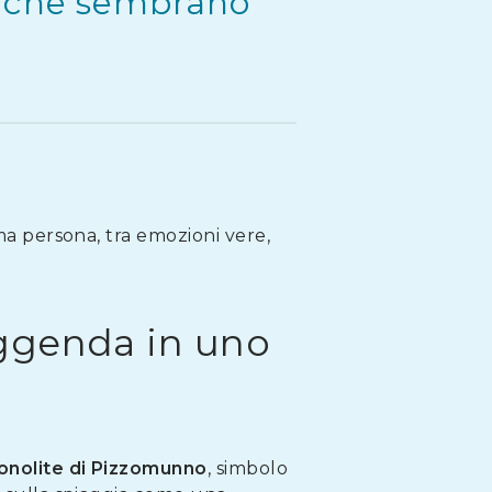
i che sembrano
ima persona, tra emozioni vere,
eggenda in uno
nolite di Pizzomunno
, simbolo