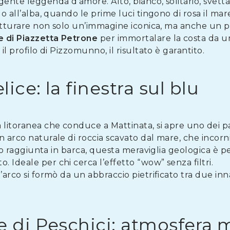
gente leggenda d’amore. Alto, bianco, solitario, svett
o all’alba, quando le prime luci tingono di rosa il mare
 catturare non solo un’immagine iconica, ma anche un pe
 di Piazzetta Petrone
per immortalare la costa da un
il profilo di Pizzomunno, il risultato è garantito.
lice: la finestra sul blu
 litoranea che conduce a Mattinata, si apre uno dei p
Un arco naturale di roccia scavato dal mare, che incorni
to o raggiunta in barca, questa meraviglia geologica è p
 Ideale per chi cerca l’effetto “wow” senza filtri.
l’arco si formò da un abbraccio pietrificato tra due in
e di Peschici: atmosfera 