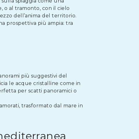
a sulla spiaggia come una
, o al tramonto, con il cielo
zzo dell’anima del territorio.
a prospettiva più ampia: tra
anorami più suggestivi del
cia le acque cristalline come in
erfetta per scatti panoramici o
namorati, trasformato dal mare in
mediterranea