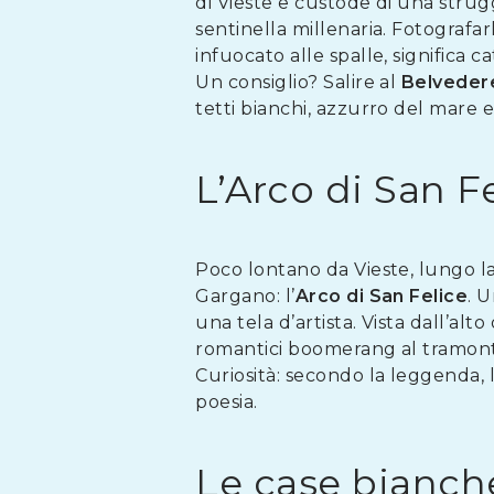
di Vieste e custode di una strug
sentinella millenaria. Fotografarl
infuocato alle spalle, significa
Un consiglio? Salire al
Belvedere
tetti bianchi, azzurro del mare e 
L’Arco di San Fe
Poco lontano da Vieste, lungo la
Gargano: l’
Arco di San Felice
. 
una tela d’artista. Vista dall’al
romantici boomerang al tramonto.
Curiosità: secondo la leggenda, 
poesia.
Le case bianch