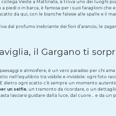
e collega Vieste a Mattinata, si trova uno dei luoghi pi
o a piedi o in barca, è famosa per i suoi faraglioni c
catto da qui, con le bianche falesie alle spalle e il ma
riva dal profumo inebriante dei fiori d’arancio, le za
raviglia, il Gargano ti sor
i paesaggi e atmosfere, è un vero paradiso per chi ama
to nell’equilibrio tra visibile e invisibile: ogni foto 
E dietro ogni scatto c’è sempre un momento autentic
er un selfie
, un tramonto da ricordare, o un dettagli
sta lasciarsi guidare dalla luce, dal cuore… e da un piz