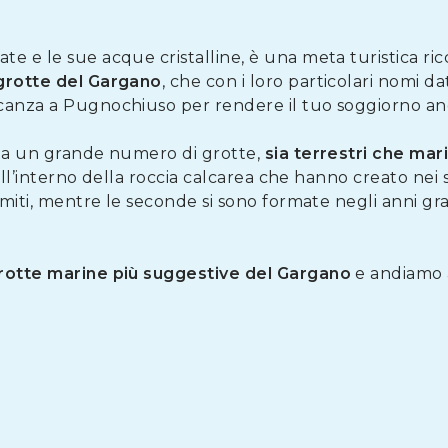
te e le sue acque cristalline, è una meta turistica ricc
grotte del Gargano
, che con i loro particolari nomi da
canza a Pugnochiuso per rendere il tuo soggiorno anc
nta un grande numero di grotte,
sia terrestri che mar
 all’interno della roccia calcarea che hanno creato nei s
gmiti, mentre le seconde si sono formate negli anni gra
rotte marine più suggestive del Gargano
e andiamo a