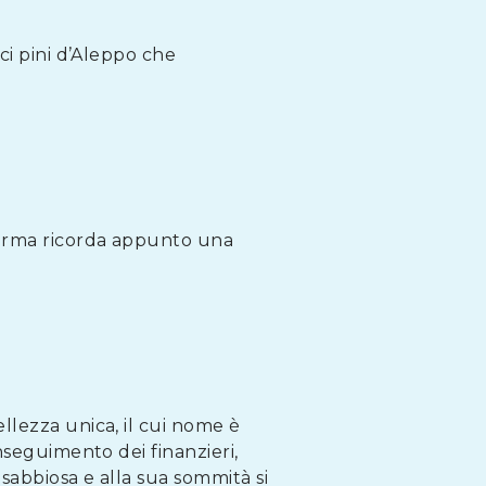
ci pini d’Aleppo che
 forma ricorda appunto una
ellezza unica, il cui nome è
nseguimento dei finanzieri,
 sabbiosa e alla sua sommità si