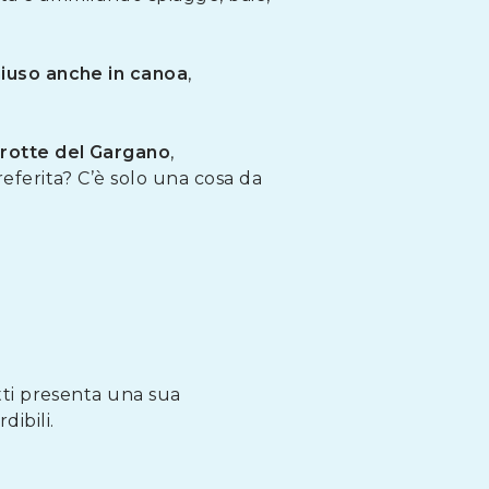
hiuso anche in canoa
,
Grotte del Gargano
,
referita? C’è solo una cosa da
atti presenta una sua
dibili.