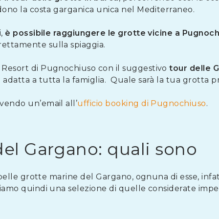
endono la costa garganica unica nel Mediterraneo.
,
è possibile raggiungere le grotte vicine a Pugnoc
rettamente sulla spiaggia.
l Resort di Pugnochiuso con il suggestivo
tour delle 
adatta a tutta la famiglia. Quale sarà la tua grotta p
ivendo un’email all’
ufficio booking di Pugnochiuso
.
del Gargano: quali sono
iù belle grotte marine del Gargano, ognuna di esse, inf
niamo quindi una selezione di quelle considerate imper