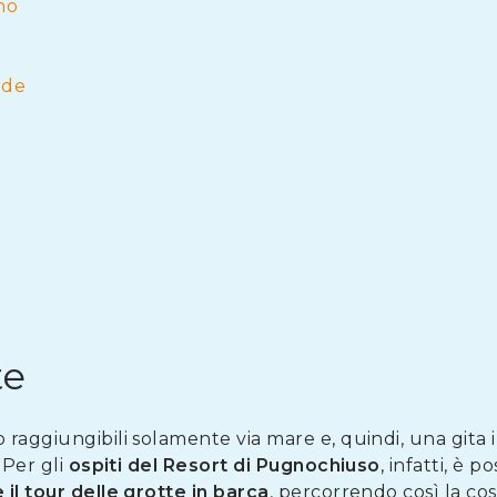
no
nde
te
raggiungibili solamente via mare e, quindi, una gita i
 Per gli
ospiti del Resort di Pugnochiuso
, infatti, è p
il tour delle grotte in barca
, percorrendo così la co